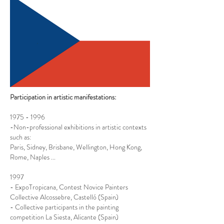
Fuera
de
Participation in artistic manifestations:
la
galería
1975 - 1996
-Non-professional exhibitions in artistic contexts
such as:
Paris, Sidney, Brisbane, Wellington, Hong Kong,
Rome, Naples ...
1997
- ExpoTropicana, Contest Novice Painters
Collective Alcossebre, Castelló (Spain)
- Collective participants in the painting
competition La Siesta, Alicante (Spain)