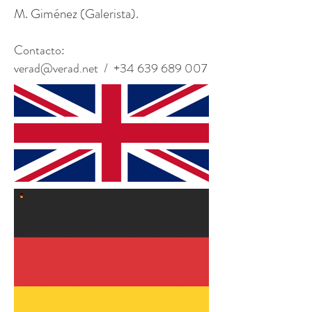
M. Giménez (Galerista).
Contacto:
verad@verad.net
/
+34 639 689 007